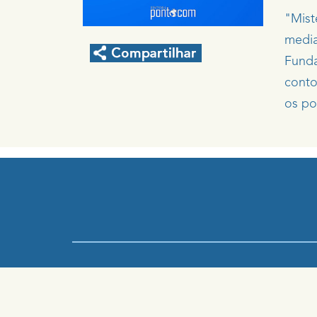
"Mist
media
Funda
conto
os po