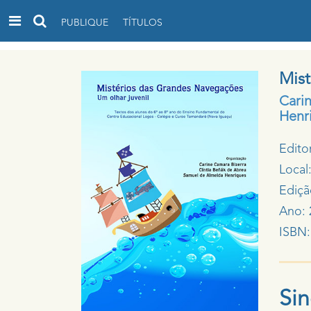
PUBLIQUE
TÍTULOS
Mist
Cari
Henr
Edito
Local
Ediçã
Ano: 
ISBN:
Si