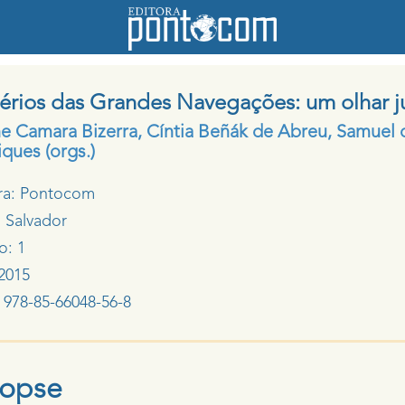
érios das Grandes Navegações: um olhar j
ne Camara Bizerra
,
Cíntia Beñák de Abreu
,
Samuel 
iques
(orgs.)
ra: Pontocom
: Salvador
o: 1
2015
 978-85-66048-56-8
nopse